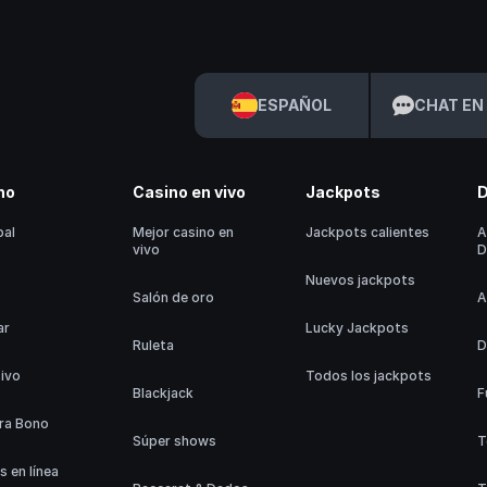
ESPAÑOL
CHAT EN 
no
Casino en vivo
Jackpots
D
pal
Mejor casino en
Jackpots calientes
A
vivo
D
o
Nuevos jackpots
Salón de oro
A
ar
Lucky Jackpots
Ruleta
D
sivo
Todos los jackpots
Blackjack
F
ra Bono
Súper shows
T
 en línea