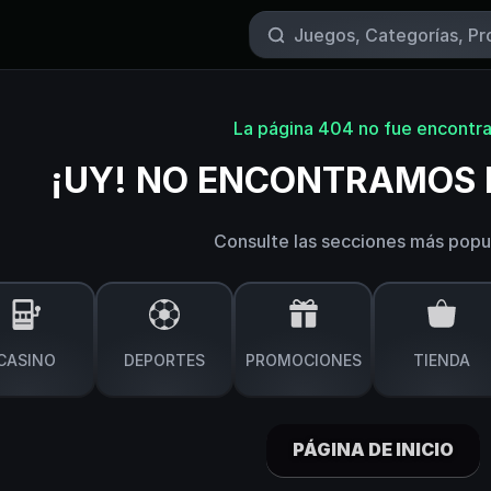
Juegos, Categorías, P
La página 404 no fue encontr
¡UY! NO ENCONTRAMOS 
Consulte las secciones más popu
CASINO
DEPORTES
PROMOCIONES
TIENDA
PÁGINA DE INICIO