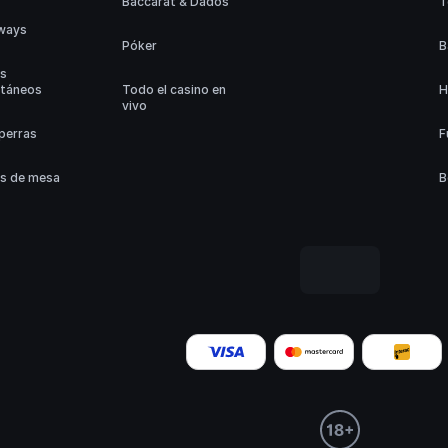
Baccarat & Dados
T
ways
Póker
B
s
ntáneos
Todo el casino en
H
vivo
perras
F
s de mesa
B