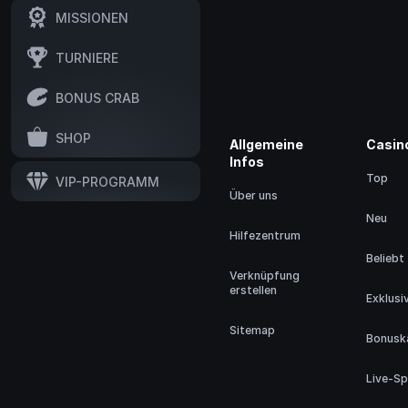
MISSIONEN
TURNIERE
BONUS CRAB
SHOP
Allgemeine
Casin
Infos
Top
VIP-PROGRAMM
Über uns
Neu
Hilfezentrum
Beliebt
Verknüpfung
erstellen
Exklusi
Sitemap
Bonusk
Live-Sp