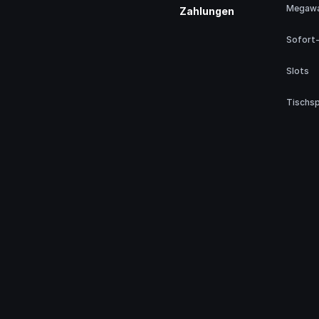
Megaw
Zahlungen
Sofort-
Slots
Tischsp