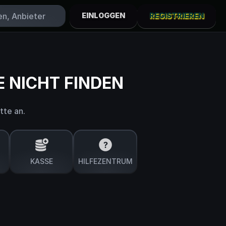
en, Anbieter
EINLOGGEN
REGISTRIEREN
E NICHT FINDEN
tte an.
KASSE
HILFEZENTRUM