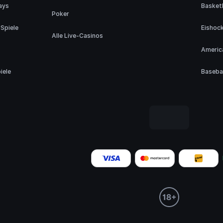
ays
Basket
Poker
Spiele
Eishoc
Alle Live-Casinos
Americ
iele
Basebal