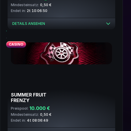
Mindesteinsatz:
0,50 €
Endet in:
2t 10:06:50
DETAILS ANSEHEN
CASINO
SUMMER FRUIT
FRENZY
10.000 €
Preispool:
Mindesteinsatz:
0,50 €
Endet in:
4t 08:06:49