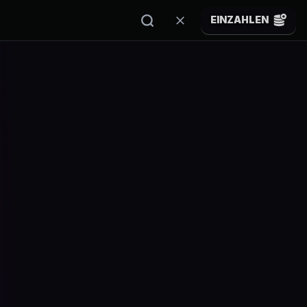
EINZAHLEN