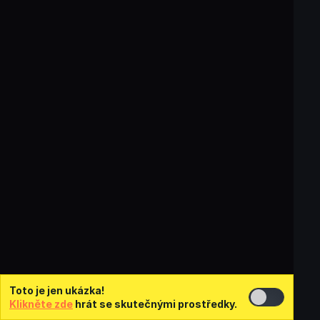
Toto je jen ukázka!
Klikněte zde
hrát se skutečnými prostředky.