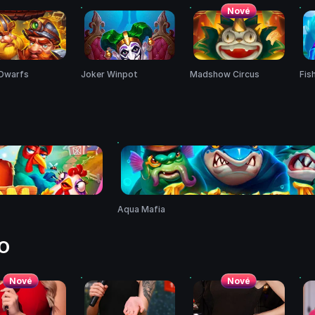
Nové
 Dwarfs
Joker Winpot
Madshow Circus
Fis
Aqua Mafia
O
Nové
Nové