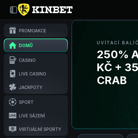
PROMOAKCE
UVÍTACÍ BALÍ
DOMŮ
250% A
CASINO
KČ + 35
LIVE CASINO
CRAB
JACKPOTY
SPORT
LIVE SÁZENÍ
VIRTUÁLNÍ SPORTY