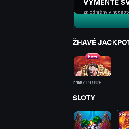
VYMĚŇTE SV
za odměny v hodnot
ŽHAVÉ JACKPO
Nové
Infinity Treasure
SLOTY