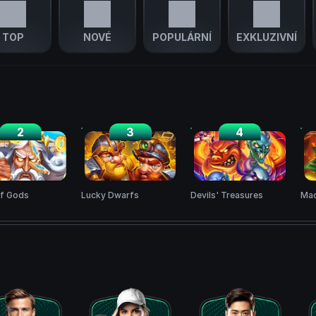
TOP
NOVÉ
POPULÁRNÍ
EXKLUZIVNÍ
2
3
4
of Gods
Lucky Dwarfs
Devils' Treasures
Mad