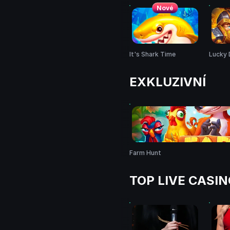
Nové
It's Shark Time
Lucky
EXKLUZIVNÍ
Farm Hunt
TOP LIVE CASIN