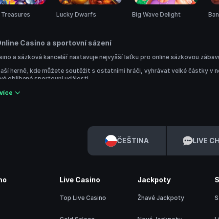
' Treasures
Lucky Dwarfs
Big Wave Delight
Ban
nline Casino a sportovní sázení
sino a sázková kancelář nastavuje nejvyšší laťku pro online sázkovou zábav
naší herně, kde můžete soutěžit s ostatními hráči, vyhrávat velké částky v n
vé oblíbené sportovní události.
nline Casino máte přístup k nabídce tisíců her od těch nejlepších poskytov
více
avírat sázky na celosvětové sportovní události díky konkurenčním kurzům 
 trhy a nástroji.
ine Casino a sázková kancelář poskytují skutečnou flexibilitu sázení!
Online Casino hry jsou dokonalou sázkovou zábavou
ČEŠTINA
LIVE C
ine Casino vám nabízí spoustu příležitostí, jak se snadno dostat do akce. N
našich her. Nebo pokud si chcete hru vyzkoušet naplno - ale ještě nejste př
ašich neuvěřitelných bonusových možností.
no
Live Casino
Jackpoty
S
ízí top kategorie online casino her, jako jsou Jackpoty, Stolní hry, Sloty, Liv
ino hry
Top Live Casino
Žhavé Jackpoty
S
ine Live Casino hry vám umožní přenést všechny reakce a intenzitu live cas