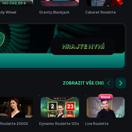
140 049,66 €
dy Wheel
Gravity Blackjack
Cabaret Roulette
HRAJTE NYNÍ
ZOBRAZIT VŠE (36)
Nové
 Roulette 2000X
Dynamic Roulette 120x
Live Roulette