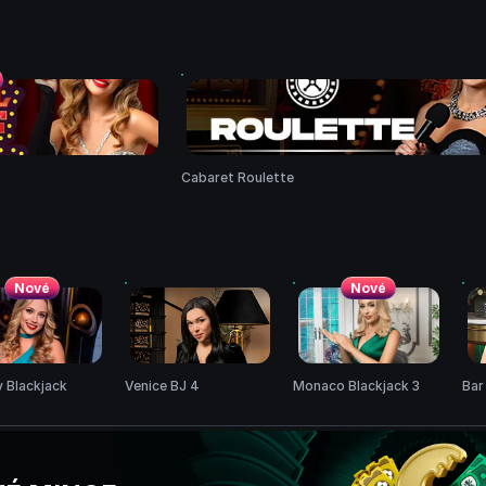
Cabaret Roulette
Nové
Nové
y Blackjack
Venice BJ 4
Monaco Blackjack 3
Bar