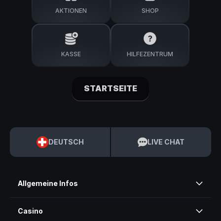
AKTIONEN
SHOP
KASSE
HILFEZENTRUM
STARTSEITE
DEUTSCH
LIVE CHAT
Allgemeine Infos
Casino