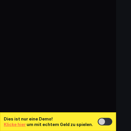
Dies ist nur eine Demo!
Klicke hier
um mit echtem Geld zu spielen.