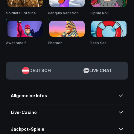
Soldiers Fortune
Penguin Vacation
Hippie Roll
Awesome 5
Pharaoh
Deep Sea
DEUTSCH
LIVE CHAT
Allgemeine Infos
Live-Casino
Jackpot-Spiele