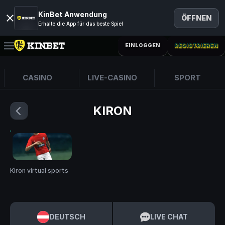
KinBet Anwendung
ÖFFNEN
Erhalte die App für das beste Spiel
EINLOGGEN
REGISTRIEREN
CASINO
LIVE-CASINO
SPORT
KIRON
Kiron virtual sports
DEUTSCH
LIVE CHAT